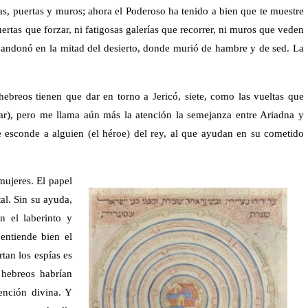
s, puertas y muros; ahora el Poderoso ha tenido a bien que te muestre
ertas que forzar, ni fatigosas galerías que recorrer, ni muros que veden
abandonó en la mitad del desierto, donde murió de hambre y de sed. La
hebreos tienen que dar en torno a Jericó, siete, como las vueltas que
ular), pero me llama aún más la atención la semejanza entre Ariadna y
e esconde a alguien (el héroe) del rey, al que ayudan en su cometido
mujeres. El papel
al. Sin su ayuda,
n el laberinto y
entiende bien el
tan los espías es
s hebreos habrían
vención divina. Y