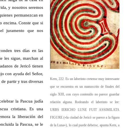
ida, y nosotros seremos
 quienes permanezcan en
no encima. Conste que si
del juramento que nos
conden tres días en las
e les sigue, marchan al
adanos de Jericó tienen
jo con ayuda del Señor,
Kern, 222. Es un laberinto cretense muy interesante
de partir y tras diversas
que se encuentra en un manuscrito de finales del
siglo XIII, con cuyo contenido no parece guardar
elebrar la Pascua judía
relación alguna. Rodeando el laberinto se lee:
cua cristiana. Es una
URBS IERICHO LUNE FUIT ASSIMILATA
mora la liberación del
FIGURE («la ciudad de Jericó se parece a la figura
ncluida la Pascua, se le
de la Luna»), lo cual puede deberse, apunta Kern, a