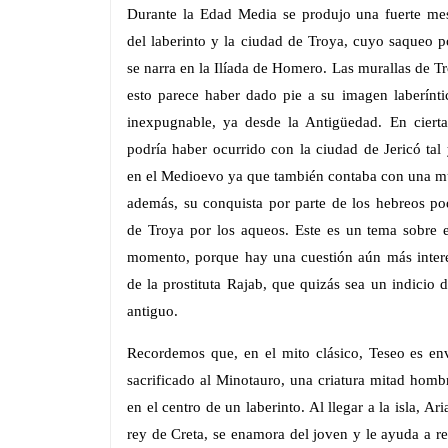
Durante la Edad Media se produjo una fuerte mes
del laberinto y la ciudad de Troya, cuyo saqueo p
se narra en la Ilíada de Homero. Las murallas de T
esto parece haber dado pie a su imagen laberínti
inexpugnable, ya desde la Antigüedad. En cierta
podría haber ocurrido con la ciudad de Jericó ta
en el Medioevo ya que también contaba con una mur
además, su conquista por parte de los hebreos po
de Troya por los aqueos. Este es un tema sobre e
momento, porque hay una cuestión aún más interes
de la prostituta Rajab, que quizás sea un indici
antiguo.
Recordemos que, en el mito clásico, Teseo es env
sacrificado al Minotauro, una criatura mitad homb
en el centro de un laberinto. Al llegar a la isla, Ar
rey de Creta, se enamora del joven y le ayuda a re