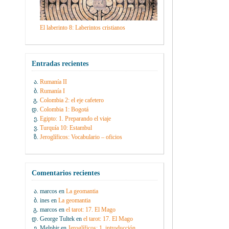
El laberinto 8: Laberintos cristianos
Entradas recientes
Rumanía II
Rumanía I
Colombia 2: el eje cafetero
Colombia 1: Bogotá
Egipto: 1. Preparando el viaje
Turquía 10: Estambul
Jeroglíficos: Vocabulario – oficios
Comentarios recientes
marcos
en
La geomantia
ines
en
La geomantia
marcos
en
el tarot: 17. El Mago
George Tultek
en
el tarot: 17. El Mago
Melphir
en
Jeroglíficos: 1. introducción