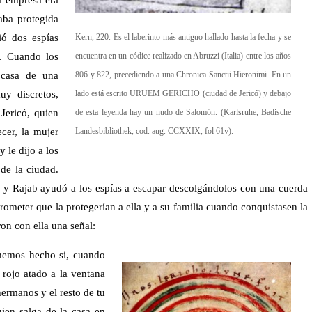
aba protegida
ió dos espías
Kern, 220. Es el laberinto más antiguo hallado hasta la fecha y se
a. Cuando los
encuentra en un códice realizado en Abruzzi (Italia) entre los años
 casa de una
806 y 822, precediendo a una Chronica Sanctii Hieronimi. En un
uy discretos,
lado está escrito URUEM GERICHO (ciudad de Jericó) y debajo
Jericó, quien
de esta leyenda hay un nudo de Salomón. (Karlsruhe, Badische
cer, la mujer
Landesbibliothek, cod. aug. CCXXIX, fol 61v).
 le dijo a los
 de la ciudad.
a y Rajab ayudó a los espías a escapar descolgándolos con una cuerda
rometer que la protegerían a ella y a su familia cuando conquistasen la
on con ella una señal:
hemos hecho si, cuando
 rojo atado a la ventana
hermanos y el resto de tu
uien salga de la casa en