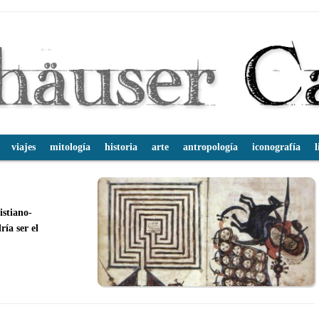
viajes
mitología
historia
arte
antropología
iconografía
l
istiano-
ría ser el