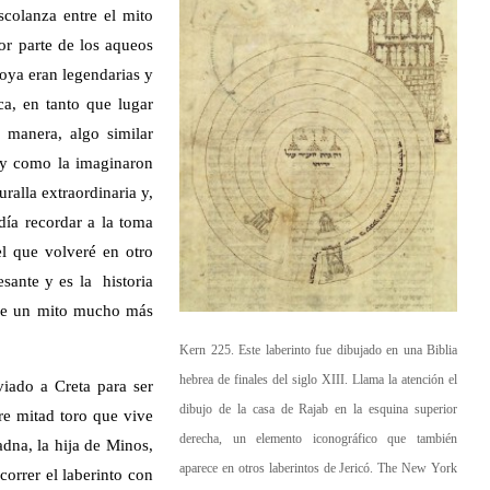
colanza entre el mito
or parte de los aqueos
roya eran legendarias y
ca, en tanto que lugar
 manera, algo similar
l y como la imaginaron
alla extraordinaria y,
día recordar a la toma
l que volveré en otro
ante y es la historia
o de un mito mucho más
Kern 225. Este laberinto fue dibujado en una Biblia
hebrea de finales del siglo XIII. Llama la atención el
iado a Creta para ser
dibujo de la casa de Rajab en la esquina superior
re mitad toro que vive
derecha, un elemento iconográfico que también
iadna, la hija de Minos,
aparece en otros laberintos de Jericó. The New York
correr el laberinto con