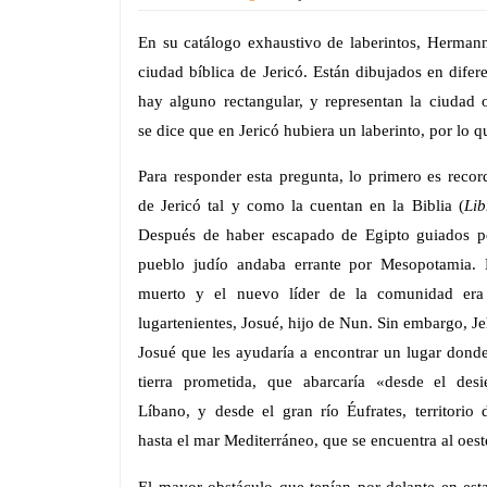
En su catálogo exhaustivo de laberintos, Herman
ciudad bíblica de Jericó. Están dibujados en difer
hay alguno rectangular, y representan la ciudad 
se dice que en Jericó hubiera un laberinto, por lo q
Para responder esta pregunta, lo primero es record
de Jericó tal y como la cuentan en la Biblia (
Lib
Después de haber escapado de Egipto guiados p
pueblo judío andaba errante por Mesopotamia. 
muerto y el nuevo líder de la comunidad er
lugartenientes, Josué, hijo de Nun. Sin embargo, Je
Josué que les ayudaría a encontrar un lugar donde
tierra prometida, que abarcaría «
desde el desi
Líbano, y desde el gran río Éufrates, territorio d
hasta el mar Mediterráneo, que se encuentra al oes
El mayor obstáculo que tenían por delante en est