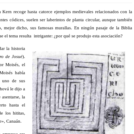
n Kern recoge hasta catorce ejemplos medievales relacionados con la
entes códices, suelen ser laberintos de planta circular, aunque también
o, mejor dicho, sus famosas murallas. En ningún pasaje de la Biblia
ue el tema resulta intrigante: ¿por qué se produjo esta asociación?
ar la historia
ro de Josué
).
or Moisés, el
Moisés había
a uno de sus
hová le dijo a
 asentarse, la
erto hasta el
e los hititas,
te», Canaán.
a empresa era