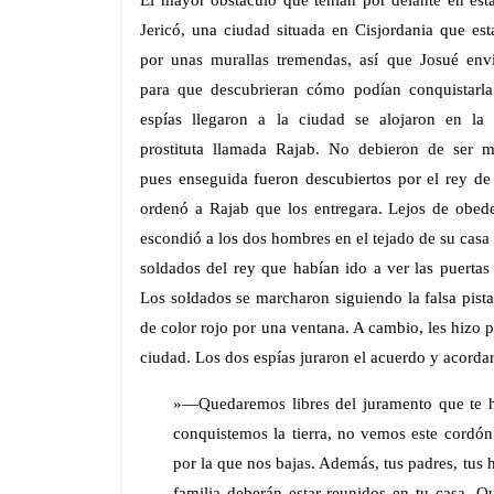
Jericó, una ciudad situada en Cisjordania que est
por unas murallas tremendas, así que Josué env
para que descubrieran cómo podían conquistarl
espías llegaron a la ciudad se alojaron en la
prostituta llamada Rajab. No debieron de ser m
pues enseguida fueron descubiertos por el rey de 
ordenó a Rajab que los entregara. Lejos de obede
escondió a los dos hombres en el tejado de su casa y
soldados del rey que habían ido a ver las puertas
Los soldados se marcharon siguiendo la falsa pist
de color rojo por una ventana. A cambio, les hizo p
ciudad. Los dos espías juraron el acuerdo y acordar
»—Quedaremos libres del juramento que te 
conquistemos la tierra, no vemos este cordón
por la que nos bajas. Además, tus padres, tus 
familia deberán estar reunidos en tu casa. Q