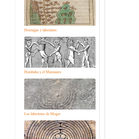
Hormigas y laberintos
Humbaba y el Minotauro
Los laberintos de Mogor