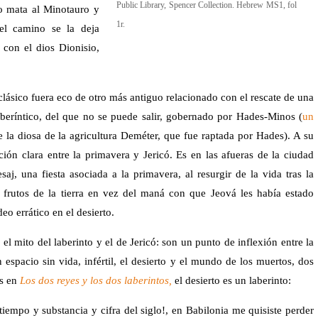
Public Library, Spencer Collection. Hebrew MS1, fol
o mata al Minotauro y
1r.
el camino se la deja
con el dios Dionisio,
lásico fuera eco de otro más antiguo relacionado con el rescate de una
aberíntico, del que no se puede salir, gobernado por Hades-Minos (
un
de la diosa de la agricultura Deméter, que fue raptada por Hades). A su
ión clara entre la primavera y Jericó. Es en las afueras de la ciudad
j, una fiesta asociada a la primavera, al resurgir de la vida tras la
 frutos de la tierra en vez del maná con que Jeová les había estado
o errático en el desierto.
el mito del laberinto y el de Jericó: son un punto de inflexión entre la
 espacio sin vida, infértil, el desierto y el mundo de los muertos, dos
es en
Los dos reyes y los dos laberintos,
el desierto es un laberinto:
 tiempo y substancia y cifra del siglo!, en Babilonia me quisiste perder