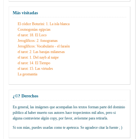
Más visitadas
El códice Boturini: 1. La isla blanca
Cosmogonías egipcias
el tarot: 18. El Loco
Jeroglíficos: 2. fonogramas
Jeroglíficos: Vocabulario - el faraón
el tarot: 2. Las barajas milanesas
el tarot: 1. Del nayb al naipe
el tarot: 14. El Tiempo
el tarot: 15. Las virtudes
La geomantia
¿©? Derechos
En general, las imágenes que acompañan los textos forman parte del dominio
público al haber muerto sus autores hace tropecientos mil años, pero si
alguna contraviene algún copy, por favor, avísenme para retirarla.
Si son mías, puedes usarlas como te apetezca. Se agradece citar la fuente ; )