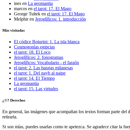
ines
en
La geomantia
marcos
en
el tarot: 17. El Mago
George Tultek
en
el tarot: 17. El Mago
Melphir
en
Jeroglíficos: 1. introducción
Más visitadas
El códice Boturini: 1. La isla blanca
Cosmogonías egipcias
el tarot: 18. El Loco
Jeroglíficos: 2. fonogramas
Jeroglíficos: Vocabulario - el faraón
el tarot: 2. Las barajas milanesas
el tarot: 1. Del nayb al naipe
el tarot: 14. El Tiempo
La geomantia
el tarot: 15. Las virtudes
¿©? Derechos
En general, las imágenes que acompañan los textos forman parte del d
retirarla.
Si son mías, puedes usarlas como te apetezca. Se agradece citar la fuen