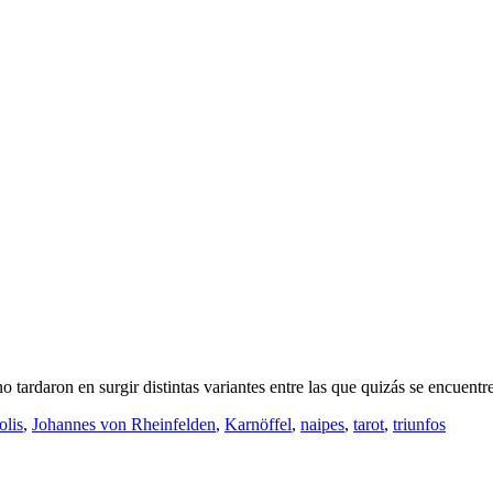
 tardaron en surgir distintas variantes entre las que quizás se encuentr
olis
,
Johannes von Rheinfelden
,
Karnöffel
,
naipes
,
tarot
,
triunfos