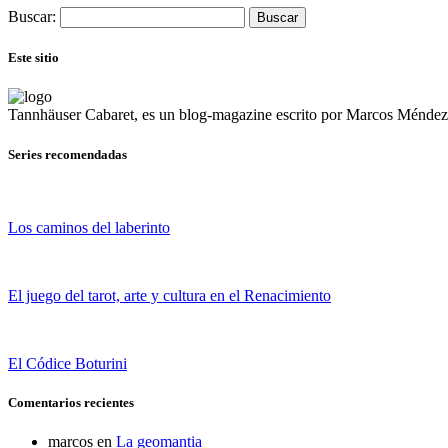
Buscar:
Este sitio
Tannhäuser Cabaret
, es un blog-magazine escrito por
Marcos Méndez 
Series recomendadas
Los caminos del laberinto
El juego del tarot, arte y cultura en el Renacimiento
El Códice Boturini
Comentarios recientes
marcos
en
La geomantia