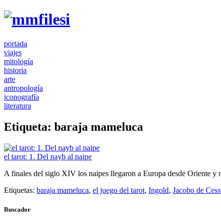
portada
viajes
mitología
historia
arte
antropología
iconografía
literatura
Etiqueta:
baraja mameluca
el tarot: 1. Del nayb al naipe
A finales del siglo XIV los naipes llegaron a Europa desde Oriente y no
Etiquetas:
baraja mameluca
,
el juego del tarot
,
Ingold
,
Jacobo de Cess
Buscador