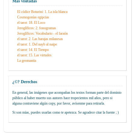
Más visitadas
El códice Boturini: 1. La isla blanca
Cosmogonías egipcias
el tarot: 18. El Loco
Jeroglíficos: 2. fonogramas
Jeroglíficos: Vocabulario - el faraón
el tarot: 2. Las barajas milanesas
el tarot: 1. Del nayb al naipe
el tarot: 14. El Tiempo
el tarot: 15. Las virtudes
La geomantia
¿©? Derechos
En general, las imágenes que acompañan los textos forman parte del dominio
público al haber muerto sus autores hace tropecientos mil años, pero si
alguna contraviene algún copy, por favor, avísenme para retirarla.
Si son mías, puedes usarlas como te apetezca. Se agradece citar la fuente ; )