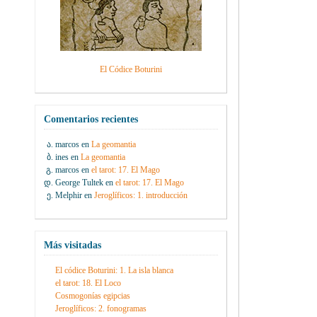
El Códice Boturini
Comentarios recientes
marcos
en
La geomantia
ines
en
La geomantia
marcos
en
el tarot: 17. El Mago
George Tultek
en
el tarot: 17. El Mago
Melphir
en
Jeroglíficos: 1. introducción
Más visitadas
El códice Boturini: 1. La isla blanca
el tarot: 18. El Loco
Cosmogonías egipcias
Jeroglíficos: 2. fonogramas