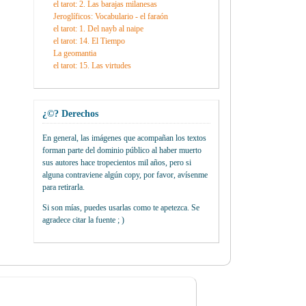
el tarot: 2. Las barajas milanesas
Jeroglíficos: Vocabulario - el faraón
el tarot: 1. Del nayb al naipe
el tarot: 14. El Tiempo
La geomantia
el tarot: 15. Las virtudes
¿©? Derechos
En general, las imágenes que acompañan los textos
forman parte del dominio público al haber muerto
sus autores hace tropecientos mil años, pero si
alguna contraviene algún copy, por favor, avísenme
para retirarla.
Si son mías, puedes usarlas como te apetezca. Se
agradece citar la fuente ; )