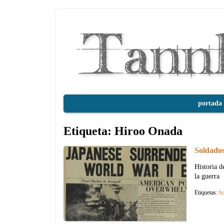
portada
Etiqueta:
Hiroo Onada
Soldados
Historia d
la guerra
Etiquetas:
b