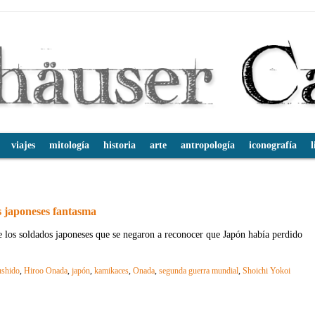
viajes
mitología
historia
arte
antropología
iconografía
l
 japoneses fantasma
e los soldados japoneses que se negaron a reconocer que Japón había perdido
ushido
,
Hiroo Onada
,
japón
,
kamikaces
,
Onada
,
segunda guerra mundial
,
Shoichi Yokoi