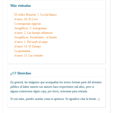
Más visitadas
El códice Boturini: 1. La isla blanca
el tarot: 18. El Loco
Cosmogonías egipcias
Jeroglíficos: 2. fonogramas
el tarot: 2. Las barajas milanesas
Jeroglíficos: Vocabulario - el faraón
el tarot: 1. Del nayb al naipe
el tarot: 14. El Tiempo
La geomantia
el tarot: 15. Las virtudes
¿©? Derechos
En general, las imágenes que acompañan los textos forman parte del dominio
público al haber muerto sus autores hace tropecientos mil años, pero si
alguna contraviene algún copy, por favor, avísenme para retirarla.
Si son mías, puedes usarlas como te apetezca. Se agradece citar la fuente ; )