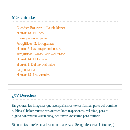
Más visitadas
El códice Boturini: 1. La isla blanca
el tarot: 18. El Loco
Cosmogonías egipcias
Jeroglíficos: 2. fonogramas
el tarot: 2. Las barajas milanesas
Jeroglíficos: Vocabulario - el faraón
el tarot: 14. El Tiempo
el tarot: 1. Del nayb al naipe
La geomantia
el tarot: 15. Las virtudes
¿©? Derechos
En general, las imágenes que acompañan los textos forman parte del dominio
público al haber muerto sus autores hace tropecientos mil años, pero si
alguna contraviene algún copy, por favor, avísenme para retirarla.
Si son mías, puedes usarlas como te apetezca. Se agradece citar la fuente ; )