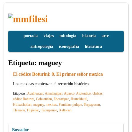
portada
viajes
mitología
historia
arte
antropología
iconografía
literatura
Etiqueta:
maguey
El códice Boturini: 8. El primer señor mexica
Los mexicas comienzan el recorrido histórico
Etiquetas:
Acalhuacan
,
Amalinalpan
,
Apazco
,
Atotonilco
,
chalcas
,
códice Boturini
,
Cohuatitlan
,
Ehecatépec
,
Huitzilihuitl
,
Huixachtitlan
,
maguey
,
mexicas
,
Pantitlan
,
pulque
,
Tecpayocan
,
Tlemaco
,
Túlpetlac
,
Tzompanco
,
Xaltocan
Buscador