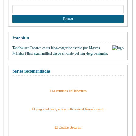
Buscar:
Este sitio
Tannhäuser Cabaret
, es un blog-magazine escrito por
Marcos
Méndez Filesi
aka mmfilesi desde
el fondo del mar de groenlandia.
Series recomendadas
Los caminos del laberinto
El juego del tarot, arte y cultura en el Renacimiento
El Códice Boturini