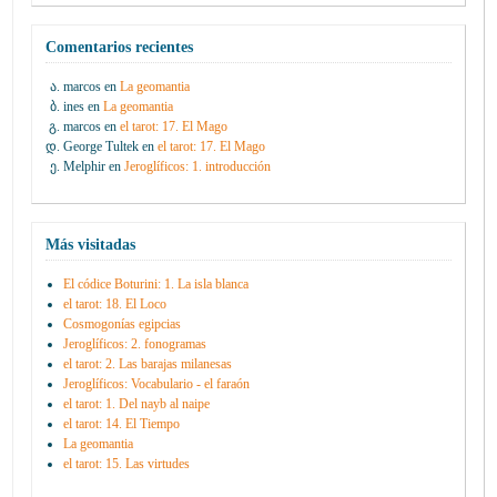
Comentarios recientes
marcos
en
La geomantia
ines
en
La geomantia
marcos
en
el tarot: 17. El Mago
George Tultek
en
el tarot: 17. El Mago
Melphir
en
Jeroglíficos: 1. introducción
Más visitadas
El códice Boturini: 1. La isla blanca
el tarot: 18. El Loco
Cosmogonías egipcias
Jeroglíficos: 2. fonogramas
el tarot: 2. Las barajas milanesas
Jeroglíficos: Vocabulario - el faraón
el tarot: 1. Del nayb al naipe
el tarot: 14. El Tiempo
La geomantia
el tarot: 15. Las virtudes