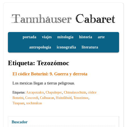
portada
viajes
mitología
historia
arte
antropología
iconografía
literatura
Etiqueta:
Tezozómoc
El códice Boturini: 9. Guerra y derrota
Los mexicas llegan a tierras peligrosas.
Etiquetas:
Azcapotzalco
,
Chapultepec
,
Chimalaxochtzin
,
códice
Boturini
,
Coxcoxtli
,
Culhuacan
,
Huitzilihuitl
,
Tezozómoc
,
Tizapaan
,
xochimilcas
Buscador