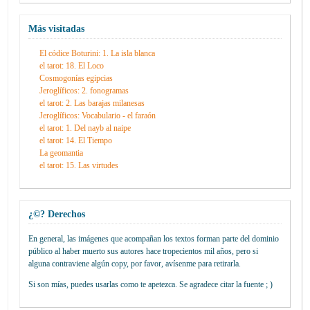
Más visitadas
El códice Boturini: 1. La isla blanca
el tarot: 18. El Loco
Cosmogonías egipcias
Jeroglíficos: 2. fonogramas
el tarot: 2. Las barajas milanesas
Jeroglíficos: Vocabulario - el faraón
el tarot: 1. Del nayb al naipe
el tarot: 14. El Tiempo
La geomantia
el tarot: 15. Las virtudes
¿©? Derechos
En general, las imágenes que acompañan los textos forman parte del dominio
público al haber muerto sus autores hace tropecientos mil años, pero si
alguna contraviene algún copy, por favor, avísenme para retirarla.
Si son mías, puedes usarlas como te apetezca. Se agradece citar la fuente ; )