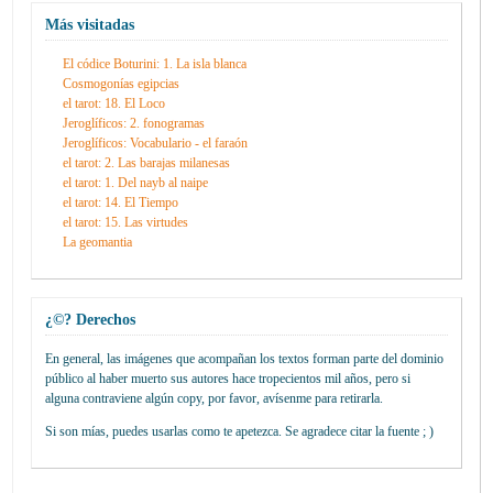
Más visitadas
El códice Boturini: 1. La isla blanca
Cosmogonías egipcias
el tarot: 18. El Loco
Jeroglíficos: 2. fonogramas
Jeroglíficos: Vocabulario - el faraón
el tarot: 2. Las barajas milanesas
el tarot: 1. Del nayb al naipe
el tarot: 14. El Tiempo
el tarot: 15. Las virtudes
La geomantia
¿©? Derechos
En general, las imágenes que acompañan los textos forman parte del dominio
público al haber muerto sus autores hace tropecientos mil años, pero si
alguna contraviene algún copy, por favor, avísenme para retirarla.
Si son mías, puedes usarlas como te apetezca. Se agradece citar la fuente ; )