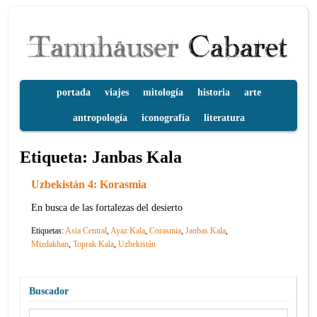
portada
viajes
mitología
historia
arte
antropología
iconografía
literatura
Etiqueta:
Janbas Kala
Uzbekistán 4: Korasmia
En busca de las fortalezas del desierto
Etiquetas:
Asia Central
,
Ayaz Kala
,
Corasmia
,
Janbas Kala
,
Mizdakhan
,
Toprak Kala
,
Uzbekistán
Buscador
Buscar: