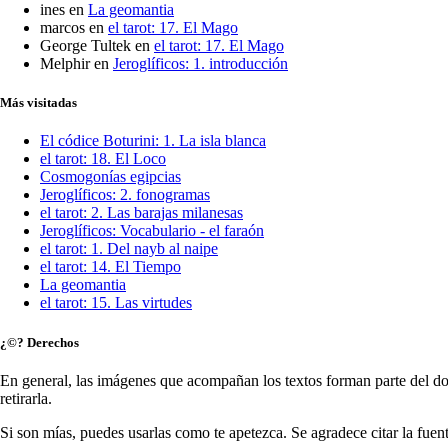
ines
en
La geomantia
marcos
en
el tarot: 17. El Mago
George Tultek
en
el tarot: 17. El Mago
Melphir
en
Jeroglíficos: 1. introducción
Más visitadas
El códice Boturini: 1. La isla blanca
el tarot: 18. El Loco
Cosmogonías egipcias
Jeroglíficos: 2. fonogramas
el tarot: 2. Las barajas milanesas
Jeroglíficos: Vocabulario - el faraón
el tarot: 1. Del nayb al naipe
el tarot: 14. El Tiempo
La geomantia
el tarot: 15. Las virtudes
¿©? Derechos
En general, las imágenes que acompañan los textos forman parte del dom
retirarla.
Si son mías, puedes usarlas como te apetezca. Se agradece citar la fuent