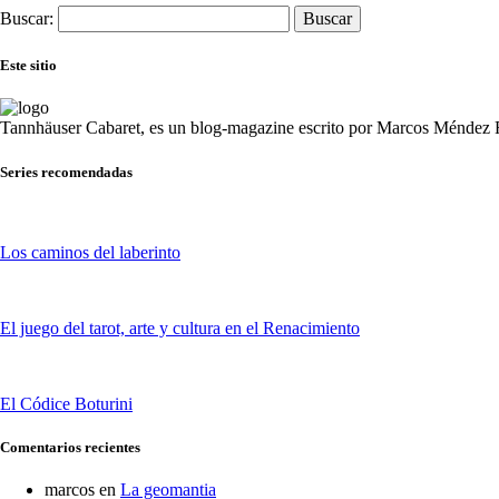
Buscar:
Este sitio
Tannhäuser Cabaret
, es un blog-magazine escrito por
Marcos Méndez F
Series recomendadas
Los caminos del laberinto
El juego del tarot, arte y cultura en el Renacimiento
El Códice Boturini
Comentarios recientes
marcos
en
La geomantia