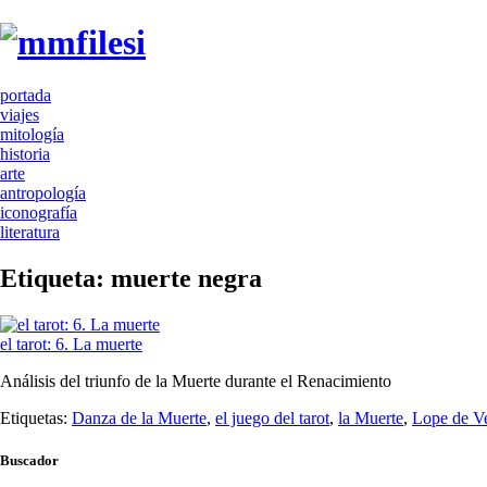
portada
viajes
mitología
historia
arte
antropología
iconografía
literatura
Etiqueta:
muerte negra
el tarot: 6. La muerte
Análisis del triunfo de la Muerte durante el Renacimiento
Etiquetas:
Danza de la Muerte
,
el juego del tarot
,
la Muerte
,
Lope de V
Buscador