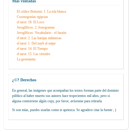
Más visitadas
El códice Boturini: 1. La isla blanca
Cosmogonías egipcias
el tarot: 18. El Loco
Jeroglíficos: 2. fonogramas
Jeroglíficos: Vocabulario - el faraón
el tarot: 2. Las barajas milanesas
el tarot: 1. Del nayb al naipe
el tarot: 14. El Tiempo
el tarot: 15. Las virtudes
La geomantia
¿©? Derechos
En general, las imágenes que acompañan los textos forman parte del dominio
público al haber muerto sus autores hace tropecientos mil años, pero si
alguna contraviene algún copy, por favor, avísenme para retirarla.
Si son mías, puedes usarlas como te apetezca. Se agradece citar la fuente ; )