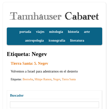
portada
viajes
mitología
historia
arte
antropología
iconografía
literatura
Etiqueta:
Negev
Tierra Santa: 5. Negev
Volvemos a Israel para adentrarnos en el desierto
Etiquetas:
Beerseba
,
Mitzpe Ramon
,
Negev
,
Tierra Santa
Buscador
Buscar: