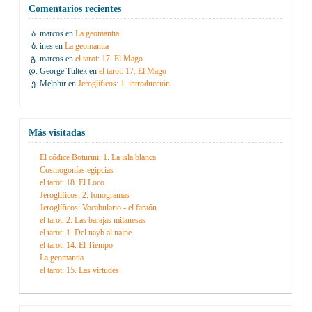
Comentarios recientes
marcos
en
La geomantia
ines
en
La geomantia
marcos
en
el tarot: 17. El Mago
George Tultek
en
el tarot: 17. El Mago
Melphir
en
Jeroglíficos: 1. introducción
Más visitadas
El códice Boturini: 1. La isla blanca
Cosmogonías egipcias
el tarot: 18. El Loco
Jeroglíficos: 2. fonogramas
Jeroglíficos: Vocabulario - el faraón
el tarot: 2. Las barajas milanesas
el tarot: 1. Del nayb al naipe
el tarot: 14. El Tiempo
La geomantia
el tarot: 15. Las virtudes