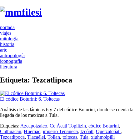
portada
viajes
mitología
historia
arte
antropología
iconografía
literatura
Etiqueta:
Tezcatlipoca
El códice Boturini: 6. Toltecas
Análisis de las láminas 6 y 7 del códice Boturini, donde se cuenta la
llegada de los mexicas a Tula.
Etiquetas:
Azcapotzalco
,
Ce Ácatl Topiltzin
,
códice Boturini
,
Culhuacan
,
Huemac
,
imperio Tepaneca
,
Izcóatl
,
Quetzalcóatl
,
Tezcatlipoca
,
Tlacaélel
,
Tollan
,
toltecas
,
Tula
,
xiuhmolpilli