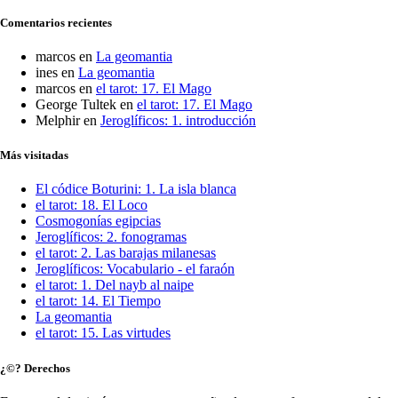
Comentarios recientes
marcos
en
La geomantia
ines
en
La geomantia
marcos
en
el tarot: 17. El Mago
George Tultek
en
el tarot: 17. El Mago
Melphir
en
Jeroglíficos: 1. introducción
Más visitadas
El códice Boturini: 1. La isla blanca
el tarot: 18. El Loco
Cosmogonías egipcias
Jeroglíficos: 2. fonogramas
el tarot: 2. Las barajas milanesas
Jeroglíficos: Vocabulario - el faraón
el tarot: 1. Del nayb al naipe
el tarot: 14. El Tiempo
La geomantia
el tarot: 15. Las virtudes
¿©? Derechos