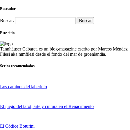
Buscador
Buscar:
Este sitio
Tannhäuser Cabaret
, es un blog-magazine escrito por
Marcos Méndez
Filesi
aka mmfilesi desde
el fondo del mar de groenlandia.
Series recomendadas
Los caminos del laberinto
El juego del tarot, arte y cultura en el Renacimiento
El Códice Boturini