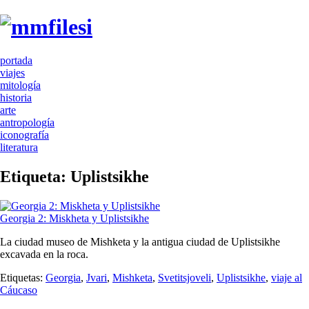
portada
viajes
mitología
historia
arte
antropología
iconografía
literatura
Etiqueta:
Uplistsikhe
Georgia 2: Miskheta y Uplistsikhe
La ciudad museo de Mishketa y la antigua ciudad de Uplistsikhe
excavada en la roca.
Etiquetas:
Georgia
,
Jvari
,
Mishketa
,
Svetitsjoveli
,
Uplistsikhe
,
viaje al
Cáucaso