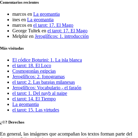
Comentarios recientes
marcos
en
La geomantia
ines
en
La geomantia
marcos
en
el tarot: 17. El Mago
George Tultek
en
el tarot: 17. El Mago
Melphir
en
Jeroglíficos: 1. introducción
Más visitadas
El códice Boturini: 1. La isla blanca
el tarot: 18. El Loco
Cosmogonías egipcias
Jeroglíficos: 2. fonogramas
el tarot: 2. Las barajas milanesas
Jeroglíficos: Vocabulario - el faraón
el tarot: 1. Del nayb al naipe
el tarot: 14. El Tiempo
La geomantia
el tarot: 15. Las virtudes
¿©? Derechos
En general, las imágenes que acompañan los textos forman parte del