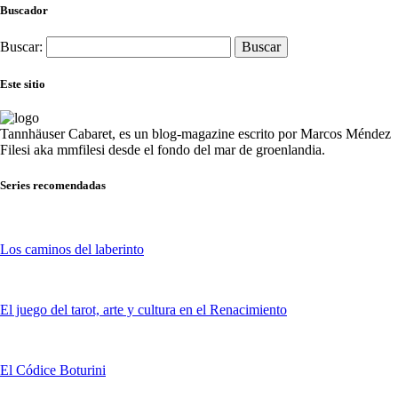
Buscador
Buscar:
Este sitio
Tannhäuser Cabaret
, es un blog-magazine escrito por
Marcos Méndez
Filesi
aka mmfilesi desde
el fondo del mar de groenlandia.
Series recomendadas
Los caminos del laberinto
El juego del tarot, arte y cultura en el Renacimiento
El Códice Boturini