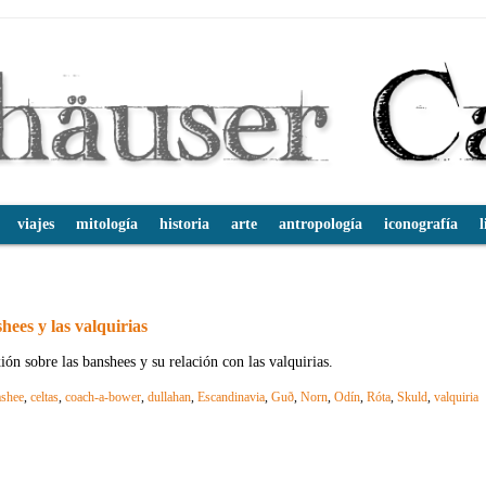
viajes
mitología
historia
arte
antropología
iconografía
l
hees y las valquirias
ión sobre las banshees y su relación con las valquirias.
ashee
,
celtas
,
coach-a-bower
,
dullahan
,
Escandinavia
,
Guð
,
Norn
,
Odín
,
Róta
,
Skuld
,
valquiria