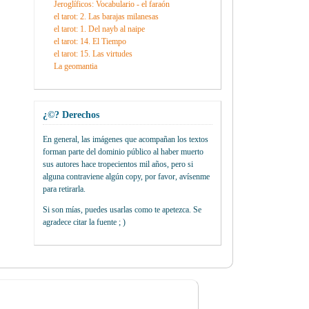
Jeroglíficos: Vocabulario - el faraón
el tarot: 2. Las barajas milanesas
el tarot: 1. Del nayb al naipe
el tarot: 14. El Tiempo
el tarot: 15. Las virtudes
La geomantia
¿©? Derechos
En general, las imágenes que acompañan los textos
forman parte del dominio público al haber muerto
sus autores hace tropecientos mil años, pero si
alguna contraviene algún copy, por favor, avísenme
para retirarla.
Si son mías, puedes usarlas como te apetezca. Se
agradece citar la fuente ; )