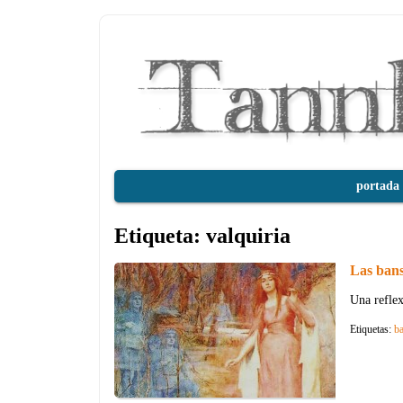
portada
Etiqueta:
valquiria
Las bans
Una reflex
Etiquetas:
b