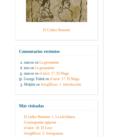
El Códice Boturini
Comentarios recientes
marcos
en
La geomantia
ines
en
La geomantia
marcos
en
el tarot: 17. El Mago
George Tultek
en
el tarot: 17. El Mago
Melphir
en
Jeroglíficos: 1. introducción
Más visitadas
El códice Boturini: 1. La isla blanca
Cosmogonías egipcias
el tarot: 18. El Loco
Jeroglíficos: 2. fonogramas