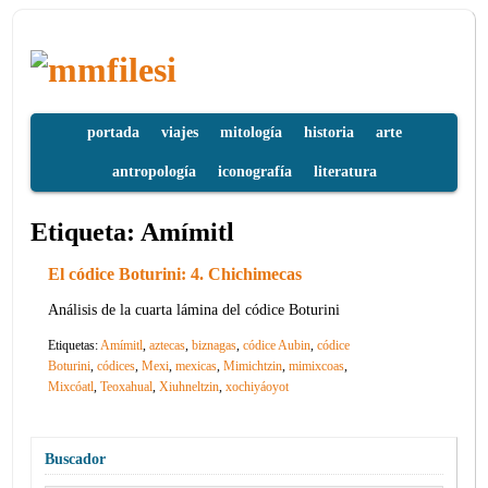
portada
viajes
mitología
historia
arte
antropología
iconografía
literatura
Etiqueta:
Amímitl
El códice Boturini: 4. Chichimecas
Análisis de la cuarta lámina del códice Boturini
Etiquetas:
Amímitl
,
aztecas
,
biznagas
,
códice Aubin
,
códice
Boturini
,
códices
,
Mexi
,
mexicas
,
Mimichtzin
,
mimixcoas
,
Mixcóatl
,
Teoxahual
,
Xiuhneltzin
,
xochiyáoyot
Buscador