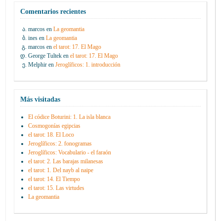
Comentarios recientes
marcos
en
La geomantia
ines
en
La geomantia
marcos
en
el tarot: 17. El Mago
George Tultek
en
el tarot: 17. El Mago
Melphir
en
Jeroglíficos: 1. introducción
Más visitadas
El códice Boturini: 1. La isla blanca
Cosmogonías egipcias
el tarot: 18. El Loco
Jeroglíficos: 2. fonogramas
Jeroglíficos: Vocabulario - el faraón
el tarot: 2. Las barajas milanesas
el tarot: 1. Del nayb al naipe
el tarot: 14. El Tiempo
el tarot: 15. Las virtudes
La geomantia