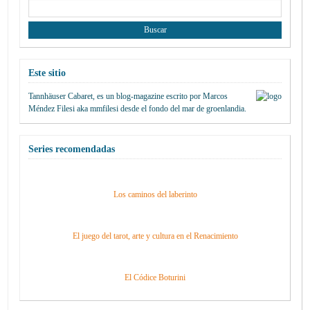
Buscar:
Este sitio
Tannhäuser Cabaret
, es un blog-magazine escrito por
Marcos
Méndez Filesi
aka mmfilesi desde
el fondo del mar de groenlandia.
Series recomendadas
Los caminos del laberinto
El juego del tarot, arte y cultura en el Renacimiento
El Códice Boturini