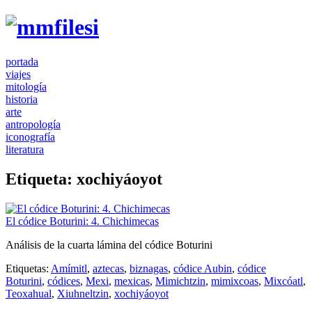
portada
viajes
mitología
historia
arte
antropología
iconografía
literatura
Etiqueta:
xochiyáoyot
El códice Boturini: 4. Chichimecas
Análisis de la cuarta lámina del códice Boturini
Etiquetas:
Amímitl
,
aztecas
,
biznagas
,
códice Aubin
,
códice
Boturini
,
códices
,
Mexi
,
mexicas
,
Mimichtzin
,
mimixcoas
,
Mixcóatl
,
Teoxahual
,
Xiuhneltzin
,
xochiyáoyot