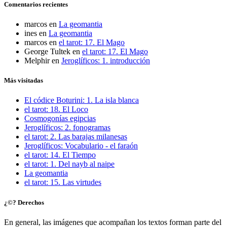
Comentarios recientes
marcos
en
La geomantia
ines
en
La geomantia
marcos
en
el tarot: 17. El Mago
George Tultek
en
el tarot: 17. El Mago
Melphir
en
Jeroglíficos: 1. introducción
Más visitadas
El códice Boturini: 1. La isla blanca
el tarot: 18. El Loco
Cosmogonías egipcias
Jeroglíficos: 2. fonogramas
el tarot: 2. Las barajas milanesas
Jeroglíficos: Vocabulario - el faraón
el tarot: 14. El Tiempo
el tarot: 1. Del nayb al naipe
La geomantia
el tarot: 15. Las virtudes
¿©? Derechos
En general, las imágenes que acompañan los textos forman parte del