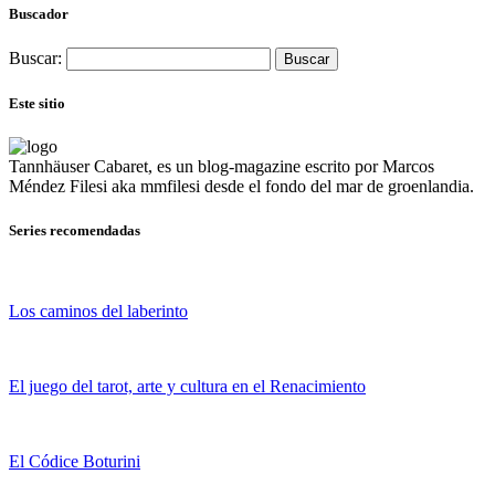
Buscador
Buscar:
Este sitio
Tannhäuser Cabaret
, es un blog-magazine escrito por
Marcos
Méndez Filesi
aka mmfilesi desde
el fondo del mar de groenlandia.
Series recomendadas
Los caminos del laberinto
El juego del tarot, arte y cultura en el Renacimiento
El Códice Boturini