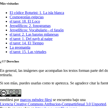
Más visitadas
El códice Boturini: 1. La isla blanca
Cosmogonías egipcias
el tarot: 18. El Loco
Jeroglíficos: 2. fonogramas
Jeroglíficos: Vocabulario - el faraón
el tarot: 2. Las barajas milanesas
el tarot: 1. Del nayb al naipe
el tarot: 14. El Tiempo
La geomantia
el tarot: 15. Las virtudes
¿©? Derechos
En general, las imágenes que acompañan los textos forman parte del dom
retirarla.
Si son mías, puedes usarlas como te apetezca. Se agradece citar la fuent
mmfilesi
por
marcos méndez filesi
se encuentra bajo una
Licencia Creative Commons Atribucion-CompartirIgual 3.0 Unported
.