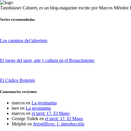
Tannhäuser Cabaret
, es un blog-magazine escrito por
Marcos Méndez F
Series recomendadas
Los caminos del laberinto
El juego del tarot, arte y cultura en el Renacimiento
El Códice Boturini
Comentarios recientes
marcos
en
La geomantia
ines
en
La geomantia
marcos
en
el tarot: 17. El Mago
George Tultek
en
el tarot: 17. El Mago
Melphir
en
Jeroglíficos: 1. introducción