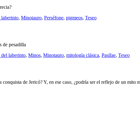
recia?
 laberinto
,
Minotauro
,
Perséfone
,
pigmeos
,
Teseo
 de pesadilla
 del laberinto
,
Minos
,
Minotauro
,
mitología clásica
,
Pasífae
,
Teseo
 la conquista de Jericó? Y, en ese caso, ¿podría ser el reflejo de un mit