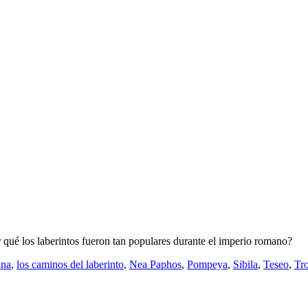
r qué los laberintos fueron tan populares durante el imperio romano?
nna
,
los caminos del laberinto
,
Nea Paphos
,
Pompeya
,
Sibila
,
Teseo
,
Tr