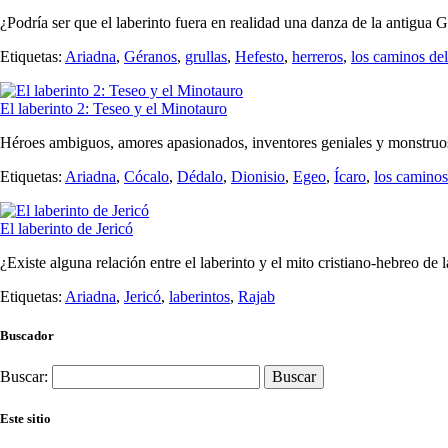
¿Podría ser que el laberinto fuera en realidad una danza de la antigua G
Etiquetas:
Ariadna
,
Géranos
,
grullas
,
Hefesto
,
herreros
,
los caminos del
El laberinto 2: Teseo y el Minotauro
Héroes ambiguos, amores apasionados, inventores geniales y monstruos
Etiquetas:
Ariadna
,
Cócalo
,
Dédalo
,
Dionisio
,
Egeo
,
Ícaro
,
los caminos
El laberinto de Jericó
¿Existe alguna relación entre el laberinto y el mito cristiano-hebreo de
Etiquetas:
Ariadna
,
Jericó
,
laberintos
,
Rajab
Buscador
Buscar:
Este sitio