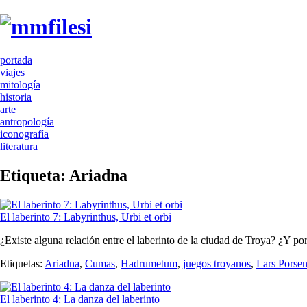
portada
viajes
mitología
historia
arte
antropología
iconografía
literatura
Etiqueta:
Ariadna
El laberinto 7: Labyrinthus, Urbi et orbi
¿Existe alguna relación entre el laberinto de la ciudad de Troya? ¿Y po
Etiquetas:
Ariadna
,
Cumas
,
Hadrumetum
,
juegos troyanos
,
Lars Porse
El laberinto 4: La danza del laberinto