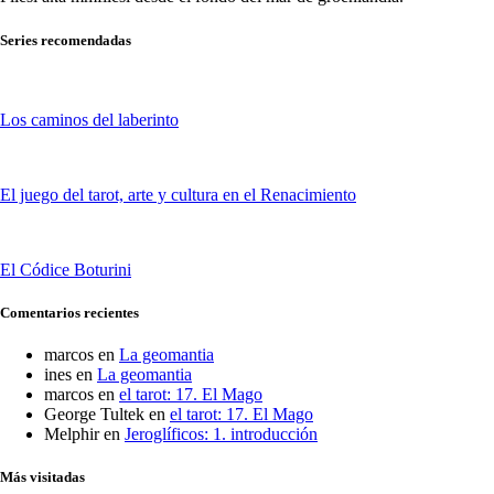
Series recomendadas
Los caminos del laberinto
El juego del tarot, arte y cultura en el Renacimiento
El Códice Boturini
Comentarios recientes
marcos
en
La geomantia
ines
en
La geomantia
marcos
en
el tarot: 17. El Mago
George Tultek
en
el tarot: 17. El Mago
Melphir
en
Jeroglíficos: 1. introducción
Más visitadas