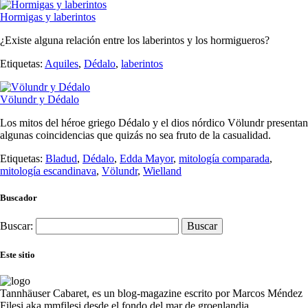
Hormigas y laberintos
¿Existe alguna relación entre los laberintos y los hormigueros?
Etiquetas:
Aquiles
,
Dédalo
,
laberintos
Völundr y Dédalo
Los mitos del héroe griego Dédalo y el dios nórdico Völundr presentan
algunas coincidencias que quizás no sea fruto de la casualidad.
Etiquetas:
Bladud
,
Dédalo
,
Edda Mayor
,
mitología comparada
,
mitología escandinava
,
Völundr
,
Wielland
Buscador
Buscar:
Este sitio
Tannhäuser Cabaret
, es un blog-magazine escrito por
Marcos Méndez
Filesi
aka mmfilesi desde
el fondo del mar de groenlandia.