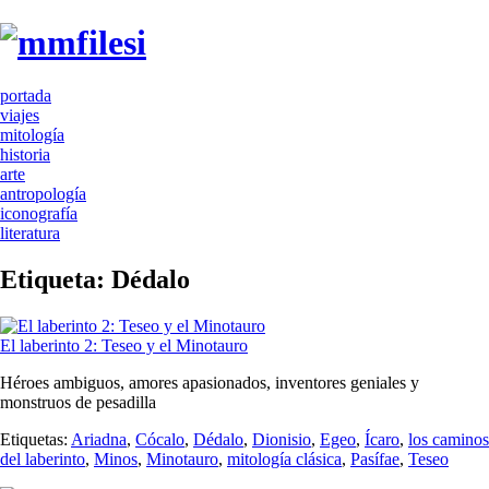
portada
viajes
mitología
historia
arte
antropología
iconografía
literatura
Etiqueta:
Dédalo
El laberinto 2: Teseo y el Minotauro
Héroes ambiguos, amores apasionados, inventores geniales y
monstruos de pesadilla
Etiquetas:
Ariadna
,
Cócalo
,
Dédalo
,
Dionisio
,
Egeo
,
Ícaro
,
los caminos
del laberinto
,
Minos
,
Minotauro
,
mitología clásica
,
Pasífae
,
Teseo