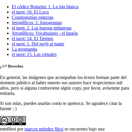
El códice Boturini: 1. La isla blanca
el tarot: 18. El Loco
Cosmogonías egipcias
Jeroglíficos: 2. fonogramas
el tarot: 2. Las barajas milanesas
Jeroglíficos: Vocabulario - el faraón
el tarot: 14. El Tiempo
el tarot: 1. Del nayb al naipe
La geomantia
el tarot: 15. Las virtudes
¿©? Derechos
En general, las imágenes que acompañan los textos forman parte del
dominio público al haber muerto sus autores hace tropecientos mil
años, pero si alguna contraviene algún copy, por favor, avísenme para
retirarla.
Si son mías, puedes usarlas como te apetezca. Se agradece citar la
fuente ; )
mmfilesi
por
marcos méndez filesi
se encuentra bajo una