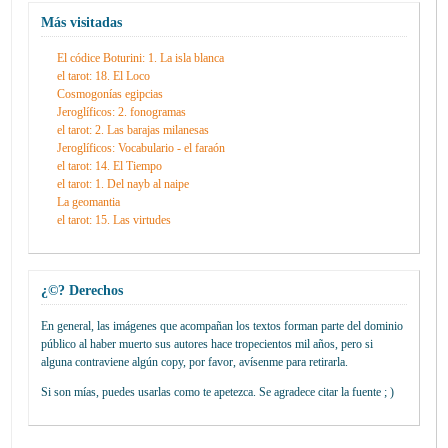
Más visitadas
El códice Boturini: 1. La isla blanca
el tarot: 18. El Loco
Cosmogonías egipcias
Jeroglíficos: 2. fonogramas
el tarot: 2. Las barajas milanesas
Jeroglíficos: Vocabulario - el faraón
el tarot: 14. El Tiempo
el tarot: 1. Del nayb al naipe
La geomantia
el tarot: 15. Las virtudes
¿©? Derechos
En general, las imágenes que acompañan los textos forman parte del dominio
público al haber muerto sus autores hace tropecientos mil años, pero si
alguna contraviene algún copy, por favor, avísenme para retirarla.
Si son mías, puedes usarlas como te apetezca. Se agradece citar la fuente ; )