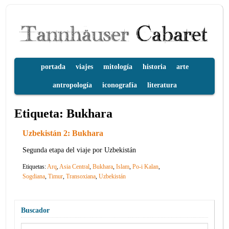
portada
viajes
mitología
historia
arte
antropología
iconografía
literatura
Etiqueta:
Bukhara
Uzbekistán 2: Bukhara
Segunda etapa del viaje por Uzbekistán
Etiquetas:
Arq
,
Asia Central
,
Bukhara
,
Islam
,
Po-i Kalan
,
Sogdiana
,
Timur
,
Transoxiana
,
Uzbekistán
Buscador
Buscar: