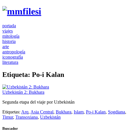
portada
viajes
mitología
historia
arte
antropología
iconografía
literatura
Etiqueta:
Po-i Kalan
Uzbekistán 2: Bukhara
Segunda etapa del viaje por Uzbekistán
Etiquetas:
Arq
,
Asia Central
,
Bukhara
,
Islam
,
Po-i Kalan
,
Sogdiana
,
Timur
,
Transoxiana
,
Uzbekistán
Buscador