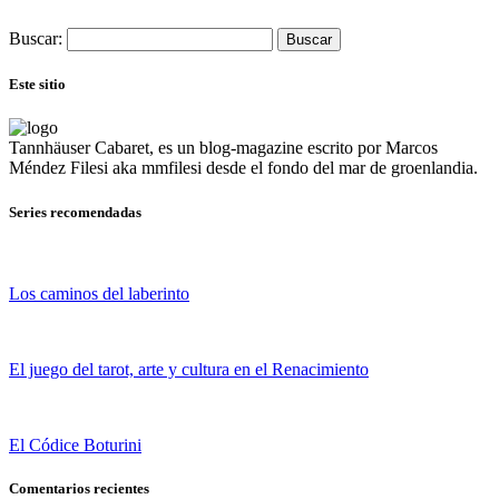
Buscar:
Este sitio
Tannhäuser Cabaret
, es un blog-magazine escrito por
Marcos
Méndez Filesi
aka mmfilesi desde
el fondo del mar de groenlandia.
Series recomendadas
Los caminos del laberinto
El juego del tarot, arte y cultura en el Renacimiento
El Códice Boturini
Comentarios recientes