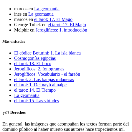
marcos
en
La geomantia
ines
en
La geomantia
marcos
en
el tarot: 17. El Mago
George Tultek
en
el tarot: 17. El Mago
Melphir
en
Jeroglíficos: 1. introducción
Más visitadas
El códice Boturini: 1. La isla blanca
Cosmogonías egipcias
el tarot: 18. El Loco
Jeroglíficos: 2. fonogramas
Jeroglíficos: Vocabulario - el faraón
el tarot: 2. Las barajas milanesas
el tarot: 1. Del nayb al naipe
el tarot: 14. El Tiempo
La geomantia
el tarot: 15. Las virtudes
¿©? Derechos
En general, las imágenes que acompañan los textos forman parte del
dominio público al haber muerto sus autores hace tropecientos mil