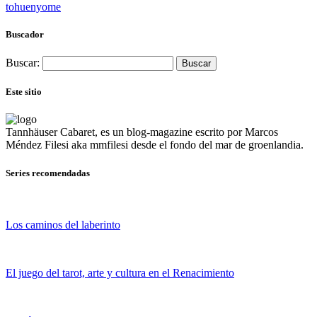
tohuenyome
Buscador
Buscar:
Este sitio
Tannhäuser Cabaret
, es un blog-magazine escrito por
Marcos
Méndez Filesi
aka mmfilesi desde
el fondo del mar de groenlandia.
Series recomendadas
Los caminos del laberinto
El juego del tarot, arte y cultura en el Renacimiento