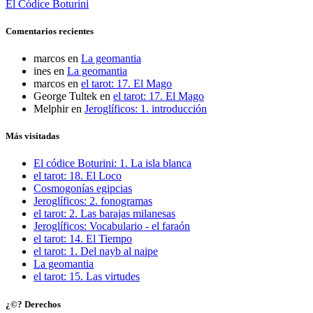
El Códice Boturini
Comentarios recientes
marcos
en
La geomantia
ines
en
La geomantia
marcos
en
el tarot: 17. El Mago
George Tultek
en
el tarot: 17. El Mago
Melphir
en
Jeroglíficos: 1. introducción
Más visitadas
El códice Boturini: 1. La isla blanca
el tarot: 18. El Loco
Cosmogonías egipcias
Jeroglíficos: 2. fonogramas
el tarot: 2. Las barajas milanesas
Jeroglíficos: Vocabulario - el faraón
el tarot: 14. El Tiempo
el tarot: 1. Del nayb al naipe
La geomantia
el tarot: 15. Las virtudes
¿©? Derechos