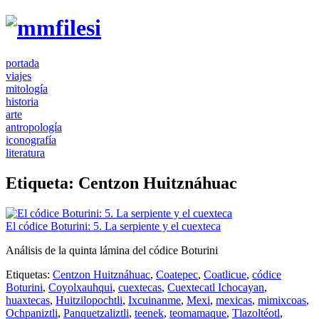
portada
viajes
mitología
historia
arte
antropología
iconografía
literatura
Etiqueta:
Centzon Huitznáhuac
El códice Boturini: 5. La serpiente y el cuexteca
Análisis de la quinta lámina del códice Boturini
Etiquetas:
Centzon Huitznáhuac
,
Coatepec
,
Coatlicue
,
códice
Boturini
,
Coyolxauhqui
,
cuextecas
,
Cuextecatl Ichocayan
,
huaxtecas
,
Huitzilopochtli
,
Ixcuinanme
,
Mexi
,
mexicas
,
mimixcoas
,
Ochpaniztli
,
Panquetzaliztli
,
teenek
,
teomamaque
,
Tlazoltéotl
,