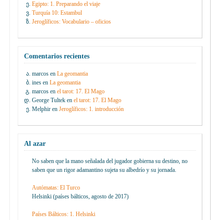
Egipto: 1. Preparando el viaje
Turquía 10: Estambul
Jeroglíficos: Vocabulario – oficios
Comentarios recientes
marcos
en
La geomantia
ines
en
La geomantia
marcos
en
el tarot: 17. El Mago
George Tultek
en
el tarot: 17. El Mago
Melphir
en
Jeroglíficos: 1. introducción
Al azar
No saben que la mano señalada del jugador gobierna su destino, no
saben que un rigor adamantino sujeta su albedrío y su jornada.
Autómatas: El Turco
Helsinki (países bálticos, agosto de 2017)
Países Bálticos: 1. Helsinki