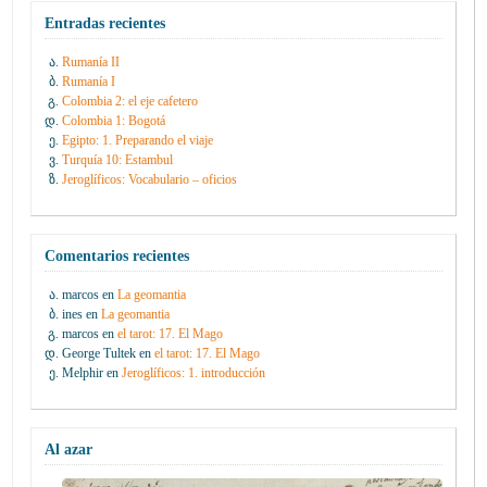
Entradas recientes
Rumanía II
Rumanía I
Colombia 2: el eje cafetero
Colombia 1: Bogotá
Egipto: 1. Preparando el viaje
Turquía 10: Estambul
Jeroglíficos: Vocabulario – oficios
Comentarios recientes
marcos
en
La geomantia
ines
en
La geomantia
marcos
en
el tarot: 17. El Mago
George Tultek
en
el tarot: 17. El Mago
Melphir
en
Jeroglíficos: 1. introducción
Al azar