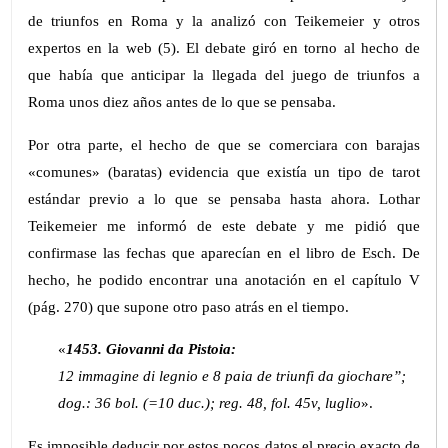
de triunfos en Roma y la analizó con Teikemeier y otros
expertos en la web (5). El debate giró en torno al hecho de
que había que anticipar la llegada del juego de triunfos a
Roma unos diez años antes de lo que se pensaba.
Por otra parte, el hecho de que se comerciara con barajas
«comunes» (baratas) evidencia que existía un tipo de tarot
estándar previo a lo que se pensaba hasta ahora. Lothar
Teikemeier me informó de este debate y me pidió que
confirmase las fechas que aparecían en el libro de Esch. De
hecho, he podido encontrar una anotación en el capítulo V
(pág. 270) que supone otro paso atrás en el tiempo.
«
1453. Giovanni da Pistoia:
12 immagine di legnio e 8 paia de triunfi da giochare”;
dog.: 36 bol. (=10 duc.); reg. 48, fol. 45v, luglio
».
Es imposible deducir por estos pocos datos el precio exacto de