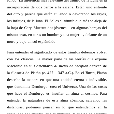
fondo. La diferencia más relevante del triunfo de la Luna es la
incorporación de dos perros a la escena. Están uno enfrente
del otro y parece que están aullando o devorando los rayos,
los influjos, de la luna. El Sol es el triunfo que más se aleja de
la hoja de Cary. Muestra dos jóvenes —en algunas barajas del
mismo sexo, en otras un hombre y una mujer—, delante de un
muro y bajo un sol espléndido.
Para entender el significado de estos triunfos debemos volver
con los clásicos. La mayor parte de las teorías que expone
Macrobio en su
Comentario al sueño de Escipión
derivan de
la filosofía de Platón (c. 427 – 347 a.C.). En el
Timeo,
Platón
describe la manera en que una entidad eterna e indivisible,
que denomina Demiurgo, crea el Universo. Una de las cosas
que hace el Demiurgo es insuflar un alma al cosmos. Para
entender la naturaleza de esta alma cósmica, salvando las
distancias, podemos pensar en lo que entendemos en la
actualidad por energía, que es universal y que no se destruye