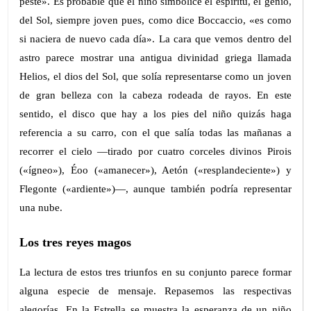
peste». Es probable que el niño simbolice el espíritu, el genio,
del Sol, siempre joven pues, como dice Boccaccio, «es como
si naciera de nuevo cada día». La cara que vemos dentro del
astro parece mostrar una antigua divinidad griega llamada
Helios, el dios del Sol, que solía representarse como un joven
de gran belleza con la cabeza rodeada de rayos. En este
sentido, el disco que hay a los pies del niño quizás haga
referencia a su carro, con el que salía todas las mañanas a
recorrer el cielo —tirado por cuatro corceles divinos Pirois
(«ígneo»), Éoo («amanecer»), Aetón («resplandeciente») y
Flegonte («ardiente»)—, aunque también podría representar
una nube.
Los tres reyes magos
La lectura de estos tres triunfos en su conjunto parece formar
alguna especie de mensaje. Repasemos las respectivas
alegorías. En la Estrella se muestra la esperanza de un niño