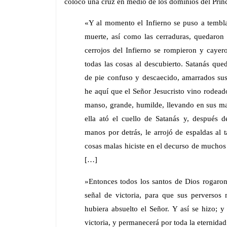
colocó una cruz en medio de los dominios del Prínc
«Y al momento el Infierno se puso a temblar
muerte, así como las cerraduras, quedaron
cerrojos del Infierno se rompieron y caye
todas las cosas al descubierto. Satanás qu
de pie confuso y descaecido, amarrados sus 
he aquí que el Señor Jesucristo vino rodeado
manso, grande, humilde, llevando en sus m
ella ató el cuello de Satanás y, después 
manos por detrás, le arrojó de espaldas al 
cosas malas hiciste en el decurso de muchos 
[…]
»Entonces todos los santos de Dios rogaron 
señal de victoria, para que sus perversos
hubiera absuelto el Señor. Y así se hizo; 
victoria, y permanecerá por toda la eternidad