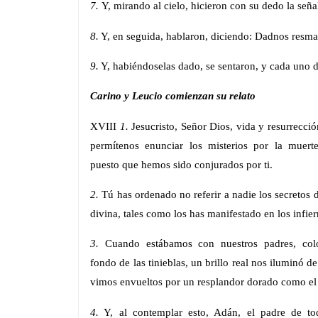
7.
Y, mirando al cielo, hicieron con su dedo la seña
8.
Y, en seguida, hablaron, diciendo: Dadnos resmas
9.
Y, habiéndoselas dado, se sentaron, y cada uno de
Carino y Leucio comienzan su relato
XVIII
1.
Jesucristo, Señor Dios, vida y resurrecci
permítenos enunciar los misterios por la muert
puesto que hemos sido conjurados por ti.
2.
Tú has ordenado no referir a nadie los secretos 
divina, tales como los has manifestado en los infier
3.
Cuando estábamos con nuestros padres, col
fondo de las tinieblas, un brillo real nos iluminó de
vimos envueltos por un resplandor dorado como el 
4.
Y, al contemplar esto, Adán, el padre de to