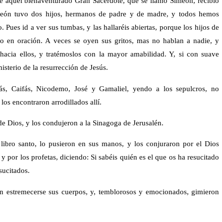
aquel bienaventurado Gran Sacerdote, que se llamó Simeón, recibió
meón tuvo dos hijos, hermanos de padre y de madre, y todos hemos
. Pues id a ver sus tumbas, y las hallaréis abiertas, porque los hijos de
do en oración. A veces se oyen sus gritos, mas no hablan a nadie, y
cia ellos, y tratémoslos con la mayor amabilidad. Y, si con suave
isterio de la resurrección de Jesús.
s, Caifás, Nicodemo, José y Gamaliel, yendo a los sepulcros, no
los encontraron arrodillados allí.
e Dios, y los condujeron a la Sinagoga de Jerusalén.
 libro santo, lo pusieron en sus manos, y los conjuraron por el Dios
y por los profetas, diciendo: Si sabéis quién es el que os ha resucitado
sucitados.
ron estremecerse sus cuerpos, y, temblorosos y emocionados, gimieron