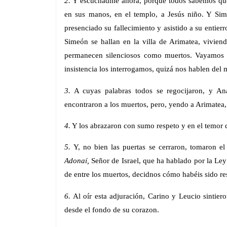
2.
Y escuchadme ahora, porque todos sabemos que 
en sus manos, en el templo, a Jesús niño. Y Si
presenciado su fallecimiento y asistido a su entierro
Simeón se hallan en la villa de Arimatea, vivien
permanecen silenciosos como muertos. Vayamos ha
insistencia los interrogamos, quizá nos hablen del m
3.
A cuyas palabras todos se regocijaron, y Aná
encontraron a los muertos, pero, yendo a Arimatea, 
4.
Y los abrazaron con sumo respeto y en el temor d
5.
Y, no bien las puertas se cerraron, tomaron el
Adonaí,
Señor de Israel, que ha hablado por la Ley 
de entre los muertos, decidnos cómo habéis sido re
6.
Al oír esta adjuración, Carino y Leucio sintie
desde el fondo de su corazon.