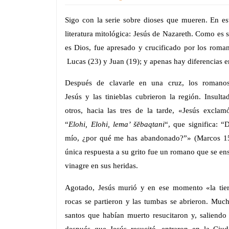
Sigo con la serie sobre dioses que mueren. En es
literatura mitológica: Jesús de Nazareth. Como es 
es Dios, fue apresado y crucificado por los roman
Lucas (23) y Juan (19); y apenas hay diferencias en
Después de clavarle en una cruz, los romanos
Jesús y las tinieblas cubrieron la región. Insult
otros, hacia las tres de la tarde, «Jesús exclam
“
Elohi, Elohi, lema’ šĕbaqtani
“, que significa: “
mío, ¿por qué me has abandonado?”» (Marcos 15,
única respuesta a su grito fue un romano que se e
vinagre en sus heridas.
Agotado, Jesús murió y en ese momento «la tier
rocas se partieron y las tumbas se abrieron. Muc
santos que habían muerto resucitaron y, saliendo
después que Jesús resucitó, entraron en la Ciu