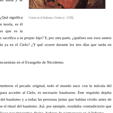
 ¿Qué significa
Cristo en el Infierno, Giotto (c. 1320).
 teoría, es él
no que es la
 sacrifica a su propio hijo? Y, por otra parte, ¿quiénes son esos santos
án ya en el Cielo? ¿Y qué ocurre durante los tres días que tarda en
 encuentran en el Evangelio de Nicodemo.
metieron el pecado original, todo el mundo nace con la mácula del
para acceder al Cielo, es necesario bautizarse. Este requisito dejaba
 del bautismo y a todas las personas justas que habían vivido antes de
e el ritual del bautismo. Así, por ejemplo, resultaba contradictorio que
 Isaac por imperativo divino, hubiera de permanecer en el Infierno.