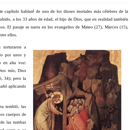
te capítulo hablaré de uno de los dioses mortales más célebres de la
sabido, a los 33 años de edad, el hijo de Dios, que en realidad también
os. El pasaje se narra en los evangelios de Mateo (27), Marcos (15),
tre ellos.
 torturaron a
ado por unos y
ó en alta voz:
Dios mío, Dios
 34); pero la
nsañó aplicando
ra tembló, las
hos cuerpos de
 de las tumbas
dad santa y se