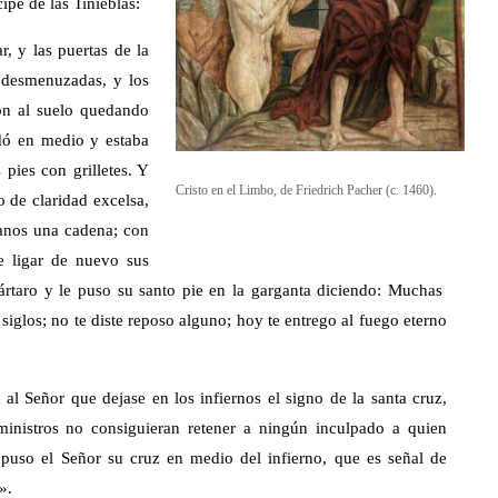
ipe de las Tinieblas:
, y las puertas de la
 desmenuzadas, y los
ron al suelo quedando
edó en medio y estaba
pies con grilletes. Y
Cristo en el Limbo, de Friedrich Pacher (c. 1460).
 de claridad excelsa,
anos una cadena; con
de ligar de nuevo sus
tártaro y le puso su santo pie en la garganta diciendo: Muchas
siglos; no te diste reposo alguno; hoy te entrego al fuego eterno
al Señor que dejase en los infiernos el signo de la santa cruz,
 ministros no consiguieran retener a ningún inculpado a quien
y puso el Señor su cruz en medio del infierno, que es señal de
».