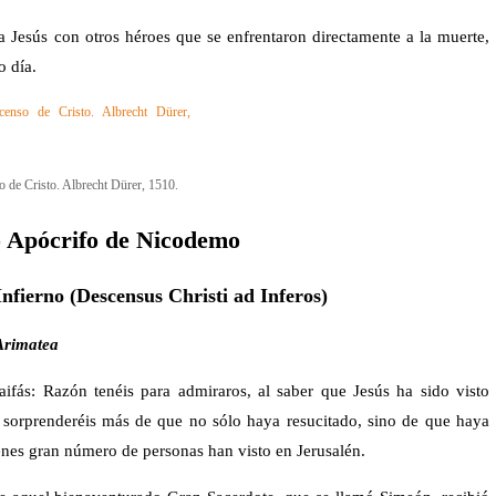
 a Jesús con otros héroes que se enfrentaron directamente a la muerte,
o día.
o de Cristo. Albrecht Dürer, 1510.
 Apócrifo de Nicodemo
Infierno (Descensus Christi ad Inferos)
Arimatea
ifás: Razón tenéis para admiraros, al saber que Jesús ha sido visto
 sorprenderéis más de que no sólo haya resucitado, sino de que haya
enes gran número de personas han visto en Jerusalén.