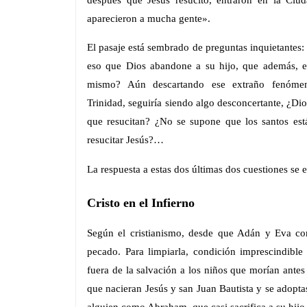
aparecieron a mucha gente».
El pasaje está sembrado de preguntas inquietantes:
eso que Dios abandone a su hijo, que además, en
mismo? Aún descartando ese extraño fenóme
Trinidad, seguiría siendo algo desconcertante, ¿Dios
que resucitan? ¿No se supone que los santos est
resucitar Jesús?…
La respuesta a estas dos últimas dos cuestiones se
Cristo en el Infierno
Según el cristianismo, desde que Adán y Eva co
pecado. Para limpiarla, condición imprescindible 
fuera de la salvación a los niños que morían antes
que nacieran Jesús y san Juan Bautista y se adoptas
alguien como Abraham, que casi sacrifica a su hijo