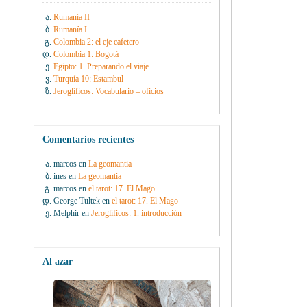
Rumanía II
Rumanía I
Colombia 2: el eje cafetero
Colombia 1: Bogotá
Egipto: 1. Preparando el viaje
Turquía 10: Estambul
Jeroglíficos: Vocabulario – oficios
Comentarios recientes
marcos
en
La geomantia
ines
en
La geomantia
marcos
en
el tarot: 17. El Mago
George Tultek
en
el tarot: 17. El Mago
Melphir
en
Jeroglíficos: 1. introducción
Al azar