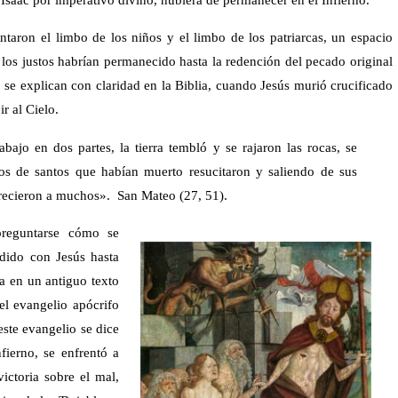
entaron el limbo de los niños y el limbo de los patriarcas, un espacio
al los justos habrían permanecido hasta la redención del pecado original
se explican con claridad en la Biblia, cuando Jesús murió crucificado
r al Cielo.
bajo en dos partes, la tierra tembló y se rajaron las rocas, se
s de santos que habían muerto resucitaron y saliendo de sus
parecieron a muchos». San Mateo (27, 51).
reguntarse cómo se
dido con Jesús hasta
ta en un antiguo texto
 el evangelio apócrifo
 este evangelio se dice
fierno, se enfrentó a
ictoria sobre el mal,