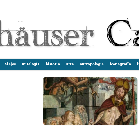
viajes
mitología
historia
arte
antropología
iconografía
l