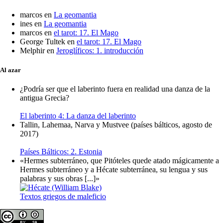
marcos
en
La geomantia
ines
en
La geomantia
marcos
en
el tarot: 17. El Mago
George Tultek
en
el tarot: 17. El Mago
Melphir
en
Jeroglíficos: 1. introducción
Al azar
¿Podría ser que el laberinto fuera en realidad una danza de la
antigua Grecia?
El laberinto 4: La danza del laberinto
Tallin, Lahemaa, Narva y Mustvee (países bálticos, agosto de
2017)
Países Bálticos: 2. Estonia
«Hermes subterráneo, que Pitóteles quede atado mágicamente a
Hermes subterráneo y a Hécate subterránea, su lengua y sus
palabras y sus obras [...]»
Textos griegos de maleficio