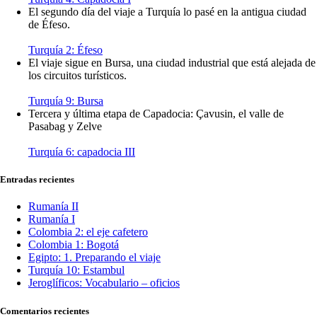
El segundo día del viaje a Turquía lo pasé en la antigua ciudad
de Éfeso.
Turquía 2: Éfeso
El viaje sigue en Bursa, una ciudad industrial que está alejada de
los circuitos turísticos.
Turquía 9: Bursa
Tercera y última etapa de Capadocia: Çavusin, el valle de
Pasabag y Zelve
Turquía 6: capadocia III
Entradas recientes
Rumanía II
Rumanía I
Colombia 2: el eje cafetero
Colombia 1: Bogotá
Egipto: 1. Preparando el viaje
Turquía 10: Estambul
Jeroglíficos: Vocabulario – oficios
Comentarios recientes