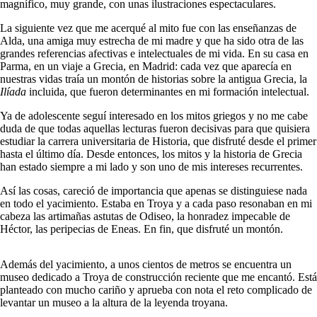
magnífico, muy grande, con unas ilustraciones espectaculares.
La siguiente vez que me acerqué al mito fue con las enseñanzas de
Alda, una amiga muy estrecha de mi madre y que ha sido otra de las
grandes referencias afectivas e intelectuales de mi vida. En su casa en
Parma, en un viaje a Grecia, en Madrid: cada vez que aparecía en
nuestras vidas traía un montón de historias sobre la antigua Grecia, la
Ilíada
incluida, que fueron determinantes en mi formación intelectual.
Ya de adolescente seguí interesado en los mitos griegos y no me cabe
duda de que todas aquellas lecturas fueron decisivas para que quisiera
estudiar la carrera universitaria de Historia, que disfruté desde el primer
hasta el último día. Desde entonces, los mitos y la historia de Grecia
han estado siempre a mi lado y son uno de mis intereses recurrentes.
Así las cosas, careció de importancia que apenas se distinguiese nada
en todo el yacimiento. Estaba en Troya y a cada paso resonaban en mi
cabeza las artimañas astutas de Odiseo, la honradez impecable de
Héctor, las peripecias de Eneas. En fin, que disfruté un montón.
Además del yacimiento, a unos cientos de metros se encuentra un
museo dedicado a Troya de construcción reciente que me encantó. Está
planteado con mucho cariño y aprueba con nota el reto complicado de
levantar un museo a la altura de la leyenda troyana.